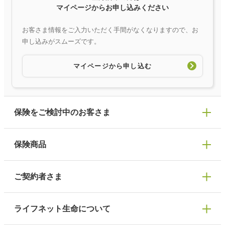
マイページからお申し込みください
お客さま情報をご入力いただく手間がなくなりますので、お
申し込みがスムーズです。
マイページから申し込む
保険をご検討中のお客さま
保険の選び方
保険商品
保険商品一覧
ぴったり診断見積り
ご契約者さま
保険選びで迷っている方はチェック！
死亡保険
ライフネット生命について
生命保険の選び方のコツ
万が一に備える
マイページログイン