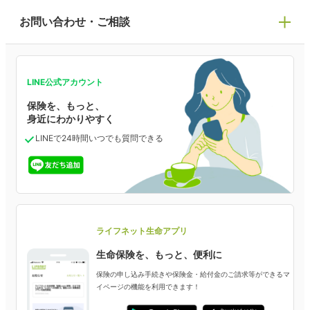
保険の基礎知識や選び方を解説！
ライフネット生命についてトップ
お問い合わせ・ご相談
医療保険
マイページで以下のような手続きや「重要なお知ら
ライフステージ別おすすめ加入例
病気や手術に備える
お問い合わせ・ご相談トップ
せ」等の確認ができます。
会社情報
人生のステージに必要な保険がわかる！
ご契約内容の確認
LINE公式アカウント
がん保険
お客さま情報の確認・変更
保険を、もっと、
保険相談サービス
保険料の支払い方法の変更
業績・財務情報
保険ジャンバラヤ
がんに備える
身近にわかりやすく
受取人・指定代理請求人の変更
あなたの人生と保険選びのためのWebメディア
LINEで24時間いつでも質問
できる
中断したお申し込みの再開
お申し込み後の状況確認
よくあるご質問
女性保険
保険金等の支払状況
選ばれる理由・評判
減額・解約・追加契約の申し込み など
女性特有の病気に備える
資料請求
採用情報
ライフネット生命の特長
ご契約者さま向け各種お手続き・サービス
就業不能保険
ライフネット生命が選ばれる理由がわかる！
ライフネット生命アプリ
就業不能状態に備える
生命保険を、もっと、便利に
生命保険マニフェスト
保険金・給付金のご請求
評判・口コミ
保険の申し込み手続きや保険金・給付金のご請求等ができるマ
認知症保険
イページの機能を利用できます！
ご契約者さまに聞きました！
認知症・MCIに備える
ライフネット生命のCMページ