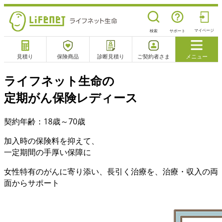
マイページ
検索
サポート
見積り
保険商品
診断見積り
ご契約者さま
メニュー
サポート
ライフネット生命の
閉じる
定期がん保険
レディース
契約年齢：18歳～70歳
電話で相談
相談予約
よくあるご質問
チャットサポート
加入時の保険料を抑えて、
一定期間の手厚い保障に
女性特有のがんに寄り添い、長引く治療を、治療・収入の両
面からサポート