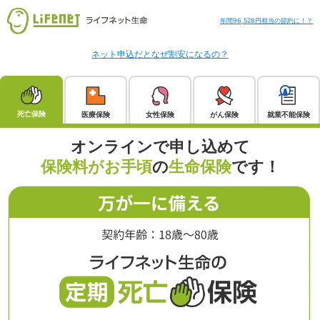
年間96,528円相当の節約に！？
ネット申込だとなぜ割安になるの？
死亡保険
医療保険
女性保険
がん保険
就業不能保険
オンラインで申し込めて
保険料がお手頃
の
生命保険
です！